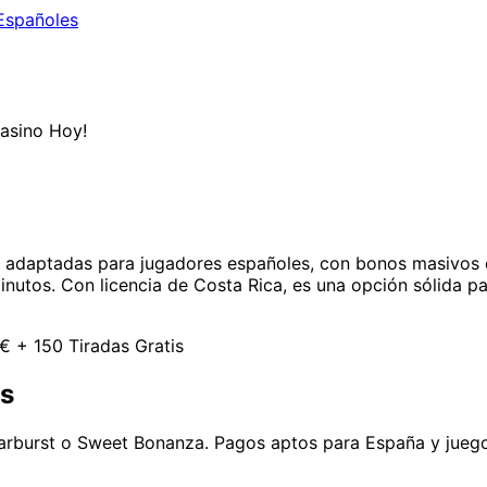
asino Hoy!
vo adaptadas para jugadores españoles, con bonos masivos
inutos. Con licencia de Costa Rica, es una opción sólida pa
is
arburst o Sweet Bonanza. Pagos aptos para España y juego