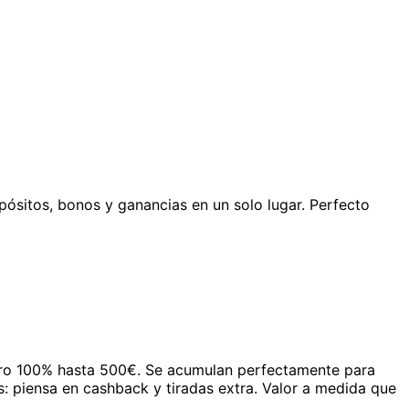
pósitos, bonos y ganancias en un solo lugar. Perfecto
otro 100% hasta 500€. Se acumulan perfectamente para
: piensa en cashback y tiradas extra. Valor a medida que