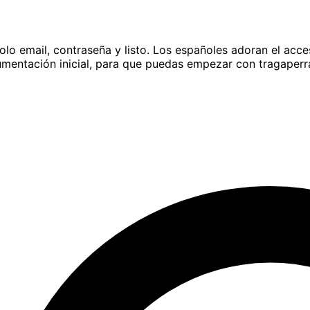
solo email, contraseña y listo. Los españoles adoran el ac
cumentación inicial, para que puedas empezar con tragape