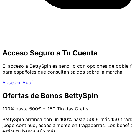
Acceso Seguro a Tu Cuenta
El acceso a BettySpin es sencillo con opciones de doble 
para españoles que consultan saldos sobre la marcha.
Acceder Aquí
Ofertas de Bonos BettySpin
100% hasta 500€ + 150 Tiradas Gratis
BettySpin arranca con un 100% hasta 500€ más 150 tirad
juego continuo, especialmente en tragaperras. Los benefi
estira tu banca aún más.