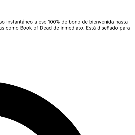
ceso instantáneo a ese 100% de bono de bienvenida hasta
rras como Book of Dead de inmediato. Está diseñado para